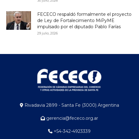
30 julio, 2026
FECECO respaldó formalmente el proyecto
de Ley de Fortalecimiento MiPyME
impulsado por el diputado Pablo Farías
29 julio, 2026
Rivadavia 2899 - Santa Fe (3000) Argentina
gerencia@fececo.org.ar
+54-342-4923339