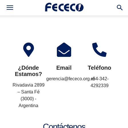
¿Dónde
Email
Teléfono
Estamos?
gerencia@fececo.org.ar
+54-342-
Rivadavia 2899
4292339
– Santa Fé
(3000) -
Argentina
Contáctenos