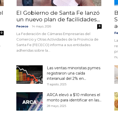
el
El Gobierno de Santa Fe lanzó
B
un nuevo plan de facilidades...
S
a
-
Fececo
14 mayo, 2026
0
0
F
La Federación de Cámaras Empresarias del
Comercio y Otras Actividades de la Provincia de
La
Santa Fe (FECECO) informa a sus entidades
e
re
adheridas sobre la...
pr
n
Las ventas minoristas pymes
registraron una caída
interanual del 2% en...
11 agosto, 2025
ARCA elevó a $10 millones el
monto para identificar en las...
28 mayo, 2025