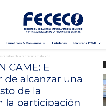
Beneficios & Convenios
Entidades
Recursos PYME
Fececo
ulce sabor de alcanzar una meta, con...
N CAME: El
r de alcanzar una
sto de la
 la participación