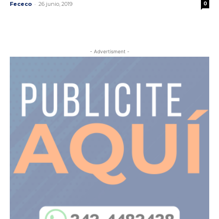
-
Fececo
26 junio, 2019
0
- Advertisment -