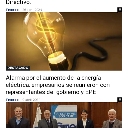
Directivo.
-
Fececo
26 abril, 2024
0
DESTACADO
Alarma por el aumento de la energía
eléctrica: empresarios se reunieron con
representantes del gobierno y EPE
-
Fececo
9 abril, 2024
0