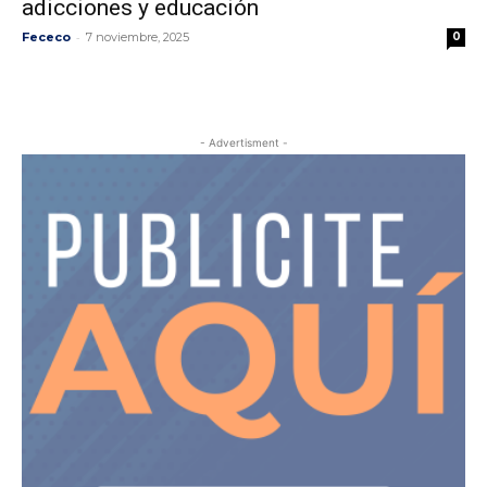
adicciones y educación
-
Fececo
7 noviembre, 2025
0
- Advertisment -