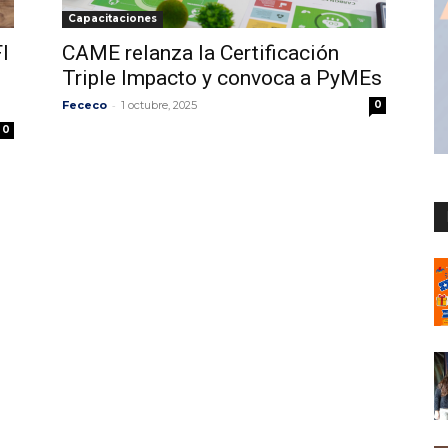
Capacitaciones
I
CAME relanza la Certificación
Triple Impacto y convoca a PyMEs
-
Fececo
1 octubre, 2025
0
0