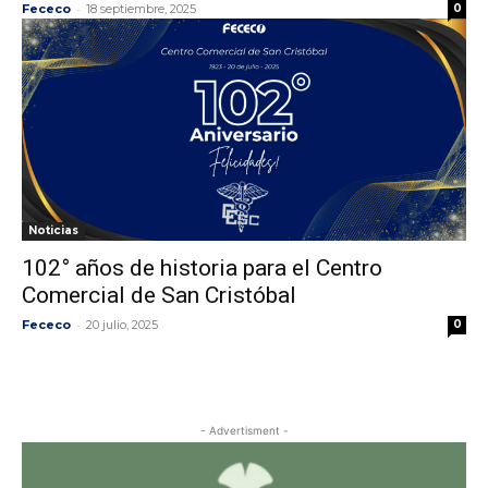
-
Fececo
18 septiembre, 2025
0
Noticias
102° años de historia para el Centro
Comercial de San Cristóbal
-
Fececo
20 julio, 2025
0
- Advertisment -