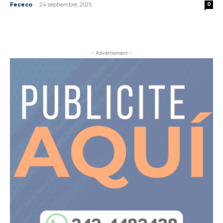
-
Fececo
24 septiembre, 2025
0
- Advertisment -