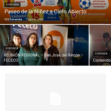
CORONDA
Paseo de la Niñez a Cielo Abierto
CCI Coronda
-
7 agosto, 2026
CORONDA
CORONDA
REUNIÓN REGIONAL – San José del Rincón –
FECECO
Contenido