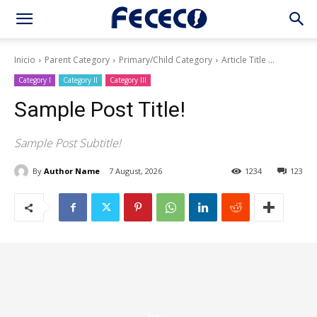
Inicio
Parent Category
Primary/Child Category
Article Title ...
Category I
Category II
Category III
Sample Post Title!
Sample Post Subtitle!
By
Author Name
7 August, 2026
1234
123