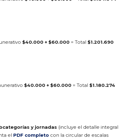
unerativo
$40.000 + $60.000
= Total
$1.201.690
munerativo
$40.000 + $60.000
= Total
$1.180.274
ubcategorías y jornadas
(incluye el detalle integral
nta el
PDF completo
con la circular de escalas