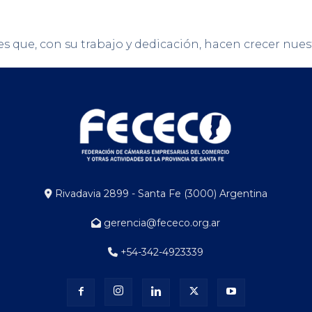
res que, con su trabajo y dedicación, hacen crecer nues
Rivadavia 2899 - Santa Fe (3000) Argentina
gerencia@fececo.org.ar
+54-342-4923339