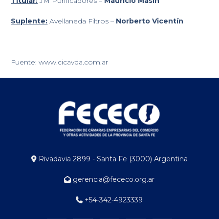
Titular:
JM Purificadores –
Mauricio Masin
Suplente:
Avellaneda Filtros –
Norberto Vicentín
Fuente: www.cicavda.com.ar
Rivadavia 2899 - Santa Fe (3000) Argentina
gerencia@fececo.org.ar
+54-342-4923339