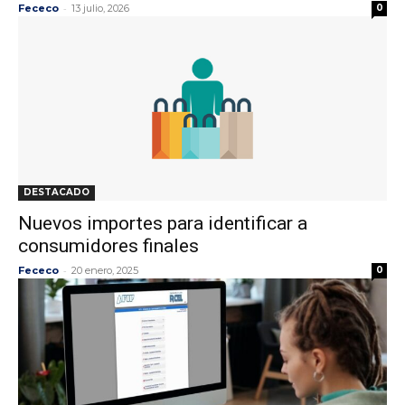
-
Fececo
13 julio, 2026
0
DESTACADO
Nuevos importes para identificar a
consumidores finales
-
Fececo
20 enero, 2025
0