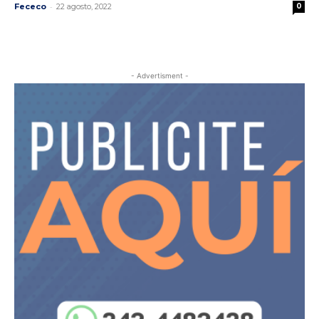
-
Fececo
22 agosto, 2022
0
- Advertisment -