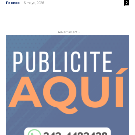
-
Fececo
6 mayo, 2026
0
- Advertisment -