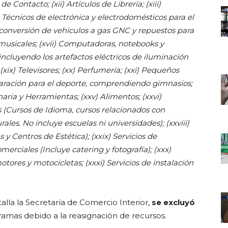
e Contacto; (xii) Artículos de Librería; (xiii)
 Técnicos de electrónica y electrodomésticos para el
e conversión de vehículos a gas GNC y repuestos para
musicales; (xvii) Computadoras, notebooks y
, incluyendo los artefactos eléctricos de iluminación
xix) Televisores; (xx) Perfumería; (xxi) Pequeños
eparación para el deporte, comprendiendo gimnasios;
aria y Herramientas; (xxv) Alimentos; (xxvi)
s (Cursos de Idioma, cursos relacionados con
ales. No incluye escuelas ni universidades); (xxviii)
y Centros de Estética); (xxix) Servicios de
erciales (Incluye catering y fotografía); (xxx)
tores y motocicletas; (xxxi) Servicios de instalación
lla la Secretaría de Comercio Interior,
se
excluyó
ramas debido a la reasignación de recursos.