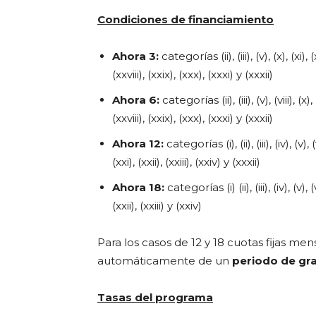
Condiciones de financiamiento
Ahora 3:
categorías (ii), (iii), (v), (x), (xi), (xi
(xxviii), (xxix), (xxx), (xxxi) y (xxxii)
Ahora 6:
categorías (ii), (iii), (v), (viii), (x), (
(xxviii), (xxix), (xxx), (xxxi) y (xxxii)
Ahora 12:
categorías (i), (ii), (iii), (iv), (v), (vi
(xxi), (xxii), (xxiii), (xxiv) y (xxxii)
Ahora 18:
categorías (i) (ii), (iii), (iv), (v), (vi
(xxii), (xxiii) y (xxiv)
Para los casos de 12 y 18 cuotas fijas me
automáticamente de un
periodo de gr
Tasas del programa