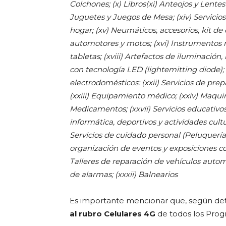
Colchones; (x) Libros(xi) Anteojos y Lentes d
Juguetes y Juegos de Mesa; (xiv) Servicios
hogar; (xv) Neumáticos, accesorios, kit d
automotores y motos; (xvi) Instrumentos 
tabletas; (xviii) Artefactos de iluminación
con tecnología LED (lightemitting diode); (
electrodomésticos: (xxii) Servicios de pr
(xxiii) Equipamiento médico; (xxiv) Maquin
Medicamentos; (xxvii) Servicios educativo
informática, deportivos y actividades cultur
Servicios de cuidado personal (Peluquerías 
organización de eventos y exposiciones com
Talleres de reparación de vehículos automo
de alarmas; (xxxii) Balnearios
Es importante mencionar que, según deta
al rubro Celulares 4G
de todos los Prog