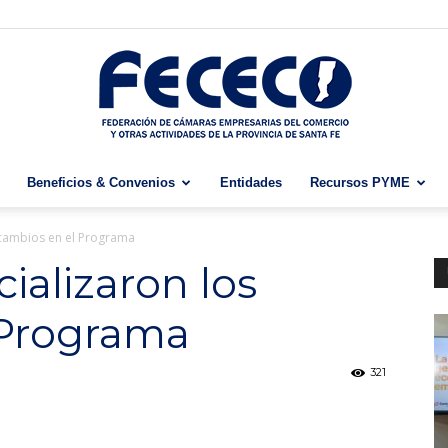
Beneficios & Convenios
Entidades
Recursos PYME
Fececo
s cambios en el Programa
cializaron los
 Programa
321