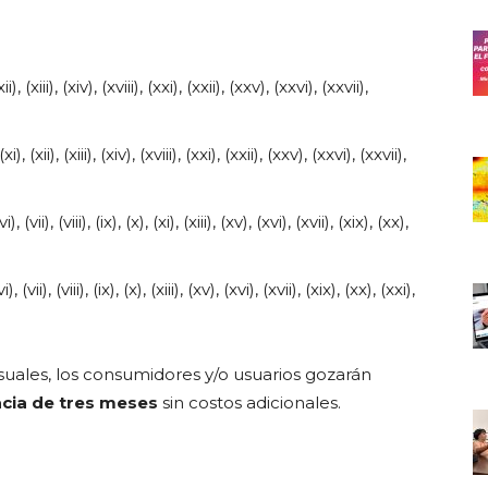
i), (xiii), (xiv), (xviii), (xxi), (xxii), (xxv), (xxvi), (xxvii),
xi), (xii), (xiii), (xiv), (xviii), (xxi), (xxii), (xxv), (xxvi), (xxvii),
), (vii), (viii), (ix), (x), (xi), (xiii), (xv), (xvi), (xvii), (xix), (xx),
), (vii), (viii), (ix), (x), (xiii), (xv), (xvi), (xvii), (xix), (xx), (xxi),
nsuales, los consumidores y/o usuarios gozarán
acia de tres meses
sin costos adicionales.