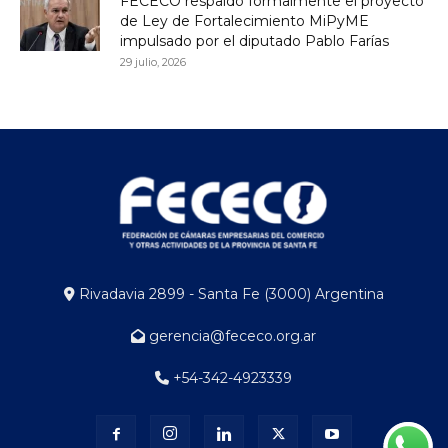
FECECO respaldó formalmente el proyecto
de Ley de Fortalecimiento MiPyME
impulsado por el diputado Pablo Farías
29 julio, 2026
Rivadavia 2899 - Santa Fe (3000) Argentina
gerencia@fececo.org.ar
+54-342-4923339