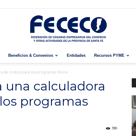
Beneficios & Convenios
Entidades
Recursos PYME
Fececo
ra de costos para los programas Ahora
 una calculadora
 los programas
390