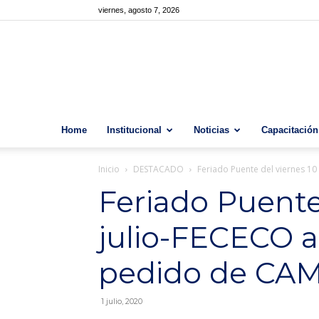
viernes, agosto 7, 2026
Home
Institucional
Noticias
Capacitación
Inicio
DESTACADO
Feriado Puente del viernes 1
Feriado Puente
julio-FECECO 
pedido de CA
1 julio, 2020