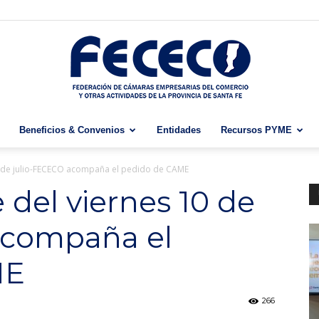
Beneficios & Convenios
Entidades
Recursos PYME
Fececo
0 de julio-FECECO acompaña el pedido de CAME
 del viernes 10 de
acompaña el
ME
266