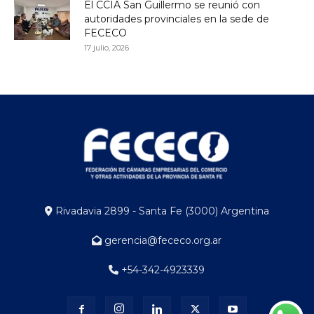
El CCIA San Guillermo se reunió con
autoridades provinciales en la sede de
FECECO
17 julio, 2026
Rivadavia 2899 - Santa Fe (3000) Argentina
gerencia@fececo.org.ar
+54-342-4923339