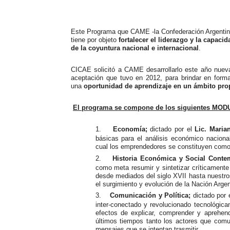
Este Programa que CAME -la Confederación Argentina
tiene por objeto
fortalecer el liderazgo y la capac
de la coyuntura nacional e internacional
.
CICAE solicitó a CAME desarrollarlo este año nue
aceptación que tuvo en 2012, para brindar en forma 
una
oportunidad de aprendizaje en un ámbito propi
El programa se compone de los siguientes MO
1.
Economía;
dictado por el
Lic. Maria
básicas para el análisis económico naciona
cual los emprendedores se constituyen como
2.
Historia Económica y Social Cont
como meta resumir y sintetizar críticamente 
desde mediados del siglo XVII hasta nuestros
el surgimiento y evolución de la Nación Arge
3.
Comunicación y Política;
dictado por 
inter-conectado y revolucionado tecnológica
efectos de explicar, comprender y aprehen
últimos tiempos tanto los actores que comu
mensajes que se intentan trasmitir.