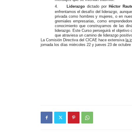
4.
Liderazgo
dictado por
Héctor Raut
enfrentamos el desafío del liderazgo, aunque
privada como hombres y mujeres, o en nues
gremiales empresarias, como emprendedore
conocimiento que construyamos de las diná
liderazgo. Este Curso perseguirá el objetivo d
que atraviesa un camino de liderazgo positiv
La Comisión Directiva del CICAE hace extensiva
la 
jornada los días miércoles 22 y jueves 23 de octubre