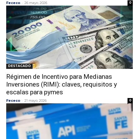
-
Fececo
26 mayo, 2026
0
DESTACADO
Régimen de Incentivo para Medianas
Inversiones (RIMI): claves, requisitos y
escalas para pymes
-
Fececo
21 mayo, 2026
0