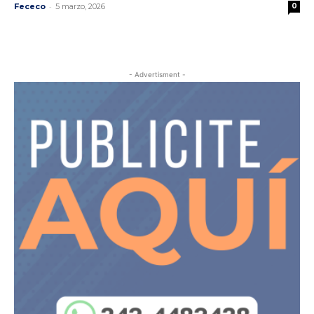
-
Fececo
5 marzo, 2026
0
- Advertisment -