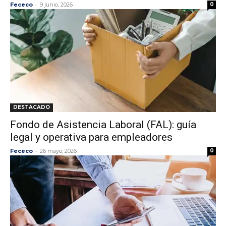
-
Fececo
9 junio, 2026
0
DESTACADO
Fondo de Asistencia Laboral (FAL): guía
legal y operativa para empleadores
-
Fececo
26 mayo, 2026
0