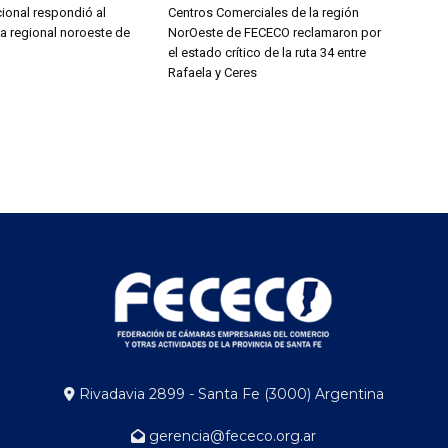
ional respondió al
Centros Comerciales de la región
a regional noroeste de
NorOeste de FECECO reclamaron por
el estado crítico de la ruta 34 entre
Rafaela y Ceres
Rivadavia 2899 - Santa Fe (3000) Argentina
gerencia@fececo.org.ar