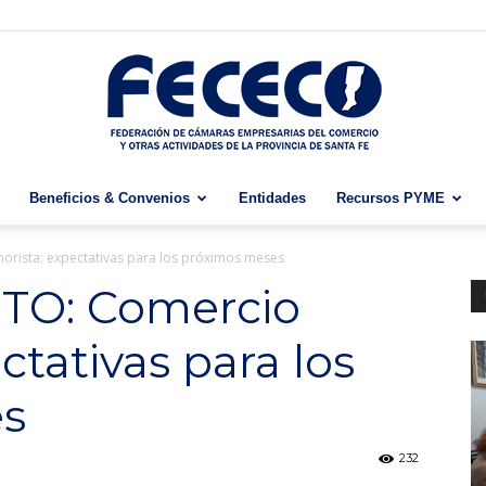
Beneficios & Convenios
Entidades
Recursos PYME
Fececo
rista: expectativas para los próximos meses
O: Comercio
ctativas para los
es
232