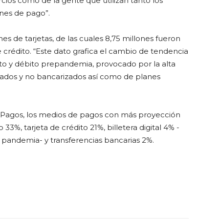
rcios como de la gente que utilizan tanto los
nes de pago”.
s de tarjetas, de las cuales 8,75 millones fueron
 crédito. “Este dato grafica el cambio de tendencia
ito y débito prepandemia, provocado por la alta
lados y no bancarizados así como de planes
ME Pagos, los medios de pagos con más proyección
33%, tarjeta de crédito 21%, billetera digital 4% -
pandemia- y transferencias bancarias 2%.