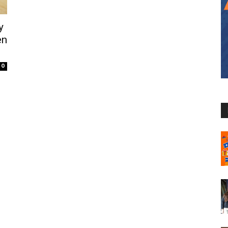
y
en
0