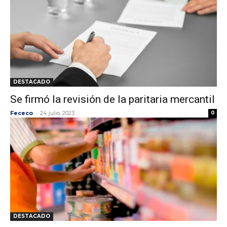
DESTACADO
Se firmó la revisión de la paritaria mercantil
-
Fececo
24 julio, 2023
0
DESTACADO