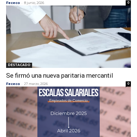
-
Fececo
8 junio, 2026
0
DESTACADO
Se firmó una nueva paritaria mercantil
-
Fececo
27 marzo, 2026
0