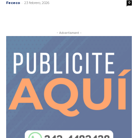
-
Fececo
23 febrero, 2026
0
- Advertisment -