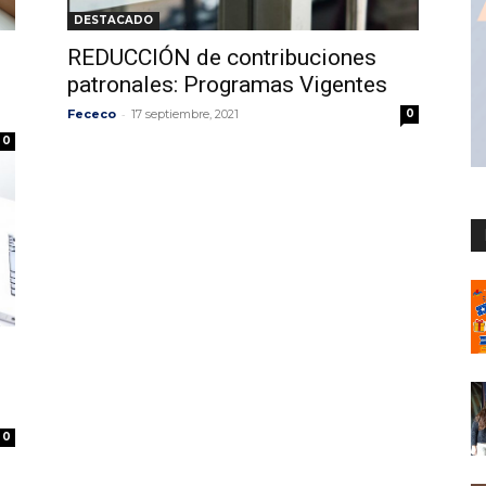
DESTACADO
REDUCCIÓN de contribuciones
patronales: Programas Vigentes
-
Fececo
17 septiembre, 2021
0
0
0