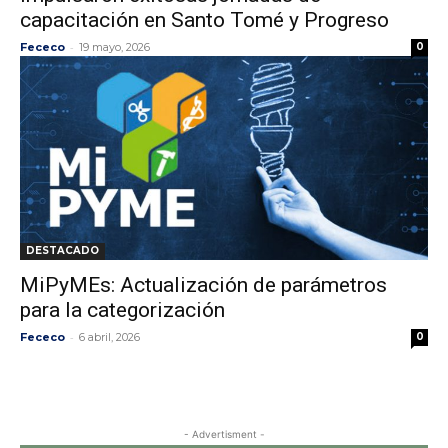
capacitación en Santo Tomé y Progreso
-
Fececo
19 mayo, 2026
0
DESTACADO
MiPyMEs: Actualización de parámetros
para la categorización
-
Fececo
6 abril, 2026
0
- Advertisment -