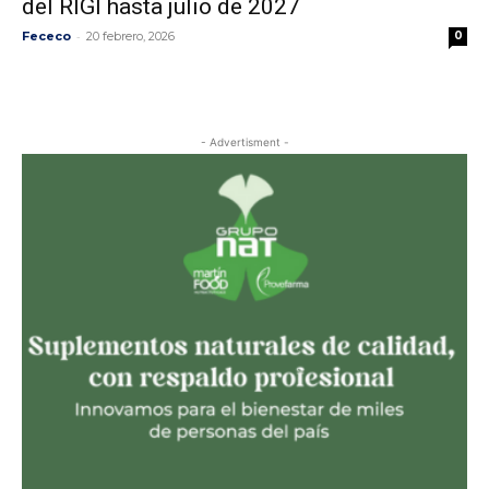
del RIGI hasta julio de 2027
-
Fececo
20 febrero, 2026
0
- Advertisment -