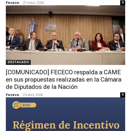
-
Fececo
21 mayo, 2026
0
DESTACADO
[COMUNICADO] FECECO respalda a CAME
en sus propuestas realizadas en la Cámara
de Diputados de la Nación
-
Fececo
23 abril, 2026
0