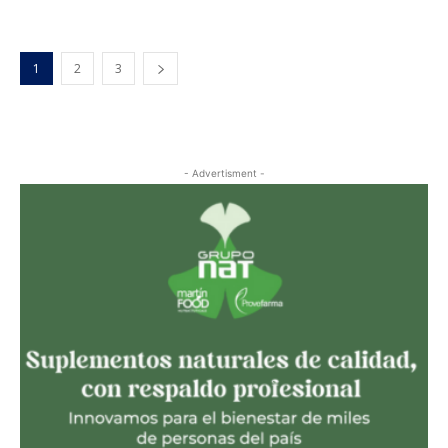
1
2
3
- Advertisment -