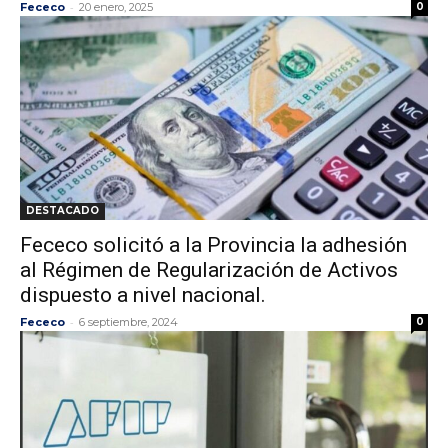
-
Fececo
20 enero, 2025
0
DESTACADO
Fececo solicitó a la Provincia la adhesión
al Régimen de Regularización de Activos
dispuesto a nivel nacional.
-
Fececo
6 septiembre, 2024
0