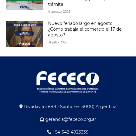
trámite
4 agosto, 2026
Nuevo feriado largo en agosto:
¿Cómo trabaja el comercio el 17 de
agosto?
31 julio, 2026
Rivadavia 2899 - Santa Fe (3000) Argentina
gerencia@fececo.org.ar
+54-342-4923339