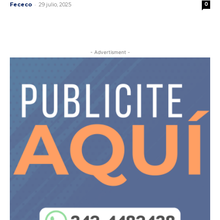
-
Fececo
29 julio, 2025
0
- Advertisment -