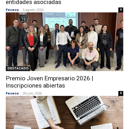
entidades asociadas
-
Fececo
5 agosto, 2026
0
DESTACADO
Premio Joven Empresario 2026 |
Inscripciones abiertas
-
Fececo
28 julio, 2026
0